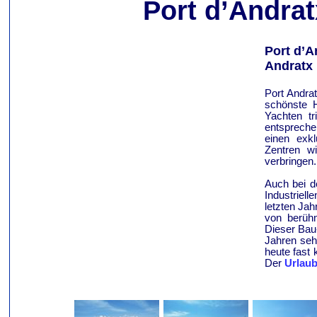
Port d’Andrat
Port d’A
Andratx
Port Andrat
schönste H
Yachten tr
entspreche
einen exk
Zentren w
verbringen.
Auch bei d
Industriell
letzten Jah
von berühm
Dieser Bau
Jahren seh
heute fast 
Der
Urlaub